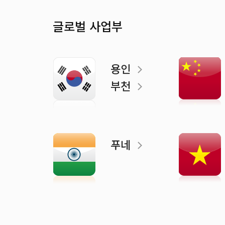
글로벌 사업부
용인
부천
푸네